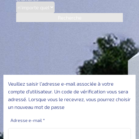
ACCUEIL
Recherche
VENTES
LOCATIONS
NEUF
RÉALISATIONS
Veuillez saisir l'adresse e-mail associée à votre
compte d'utilisateur. Un code de vérification vous sera
SERVICES
adressé. Lorsque vous le recevrez, vous pourrez choisir
un nouveau mot de passe
&
Adresse e-mail
*
PARTENAIRES