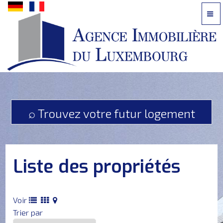
Contactez-
nous
par
téléphone:
⌕ Trouvez votre futur logement
621
242
616
ou
Liste
des propriétés
par
email
?
Voir
Trier par