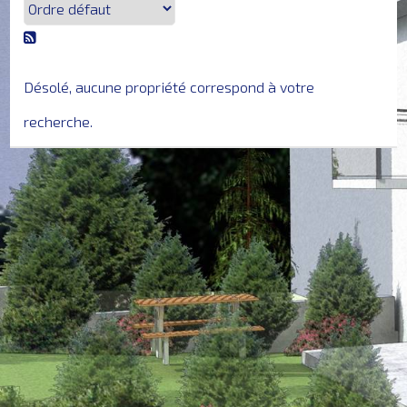
ACCUEIL
VENTES
Désolé, aucune propriété correspond à votre
recherche.
LOCATIONS
NEUF
RÉALISATIONS
SERVICES
&
PARTENAIRES