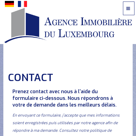
Contactez-
nous
par
téléphone:
621
242
CONTACT
616
ou
Prenez contact avec nous à l'aide du
par
formulaire ci-dessous. Nous répondrons à
email
votre de demande dans les meilleurs délais.
?
En envoyant ce formulaire, j’accepte que mes informations
soient enregistrées puis utilisées par notre agence afin de
répondre à ma demande. Consultez notre politique de
ACCUEIL