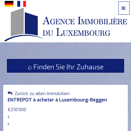
Kontaktieren
Sie
uns
telefonisch:
⌕ Finden Sie Ihr Zuhause
621
242
616
oder
Zurück zu allen Immobilien
per
ENTREPOT à acheter à Luxembourg-Beggen
E-
€210'000
Mail
?