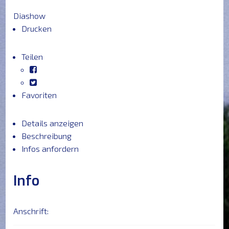
HAUPTSEITE
Diashow
Drucken
VERKAUFEN
Teilen
VERMIETEN
Favoriten
NEU
Details anzeigen
ERFOLGE
Beschreibung
Infos anfordern
DIENSTE
Info
&
Anschrift:
PARTNER