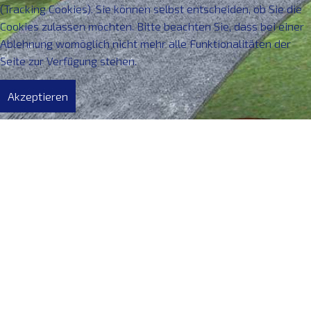
(Tracking Cookies). Sie können selbst entscheiden, ob Sie die
Cookies zulassen möchten. Bitte beachten Sie, dass bei einer
Ablehnung womöglich nicht mehr alle Funktionalitäten der
Seite zur Verfügung stehen.
Akzeptieren
© 2018 Agence immobilière du Luxembourg,
ein Markenzeichen
der JIME S.A.
18B, rue de Schoenfels L-7432 Gosseldange • Tél.:
+352 26 36 07
65
/ Email :
jean-marie.strotz@agimlux.lu
MwSt-N° 2011 2209 647 • N° RCS B160705 • MwSt-IdN° LU24
911605