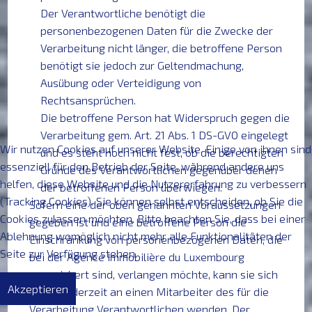
Der Verantwortliche benötigt die
personenbezogenen Daten für die Zwecke der
Verarbeitung nicht länger, die betroffene Person
benötigt sie jedoch zur Geltendmachung,
Ausübung oder Verteidigung von
Rechtsansprüchen.
Die betroffene Person hat Widerspruch gegen die
Verarbeitung gem. Art. 21 Abs. 1 DS-GVO eingelegt
Wir nutzen Cookies auf unserer Website. Einige von ihnen sind
und es steht noch nicht fest, ob die berechtigten
essenziell für den Betrieb der Seite, während andere uns
Gründe des Verantwortlichen gegenüber denen
helfen, diese Website und die Nutzererfahrung zu verbessern
der betroffenen Person überwiegen.
(Tracking Cookies). Sie können selbst entscheiden, ob Sie die
Sofern eine der oben genannten Voraussetzungen
Cookies zulassen möchten. Bitte beachten Sie, dass bei einer
gegeben ist und eine betroffene Person die
Ablehnung womöglich nicht mehr alle Funktionalitäten der
Einschränkung von personenbezogenen Daten, die
Seite zur Verfügung stehen.
bei der Agence Immobilière du Luxembourg
gespeichert sind, verlangen möchte, kann sie sich
Akzeptieren
hierzu jederzeit an einen Mitarbeiter des für die
Verarbeitung Verantwortlichen wenden. Der