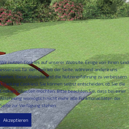
KONTAKT
Wir nutzen Cookies auf unserer Website. Einige von ihnen sind
essenziell für den Betrieb der Seite, während andere uns
helfen, diese Website und die Nutzererfahrung zu verbessern
(Tracking Cookies). Sie können selbst entscheiden, ob Sie die
Cookies zulassen möchten. Bitte beachten Sie, dass bei einer
Ablehnung womöglich nicht mehr alle Funktionalitäten der
Seite zur Verfügung stehen.
Akzeptieren