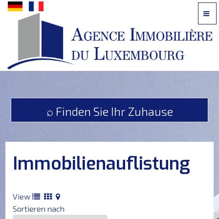
Kontaktieren
Sie
uns
telefonisch:
⌕ Finden Sie Ihr Zuhause
621
242
616
oder
Immobilienauflistung
per
E-
Mail
?
View
Sortieren nach