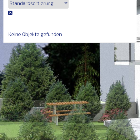
HAUPTSEITE
VERKAUFEN
Keine Objekte gefunden
VERMIETEN
NEU
ERFOLGE
DIENSTE
&
PARTNER