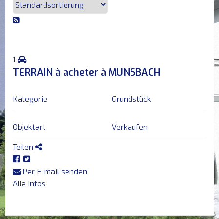
HAUPTSEITE
VERKAUFEN
1
TERRAIN à acheter à MUNSBACH
VERMIETEN
Kategorie
Grundstück
NEU
Objektart
Verkaufen
ERFOLGE
Teilen
DIENSTE
Per E-mail senden
Alle Infos
&
PARTNER