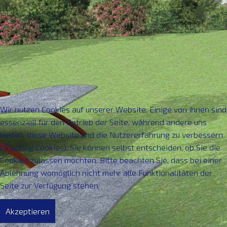
KONTAKT
Wir nutzen Cookies auf unserer Website. Einige von ihnen sind
essenziell für den Betrieb der Seite, während andere uns
helfen, diese Website und die Nutzererfahrung zu verbessern
(Tracking Cookies). Sie können selbst entscheiden, ob Sie die
Cookies zulassen möchten. Bitte beachten Sie, dass bei einer
Ablehnung womöglich nicht mehr alle Funktionalitäten der
Seite zur Verfügung stehen.
Akzeptieren