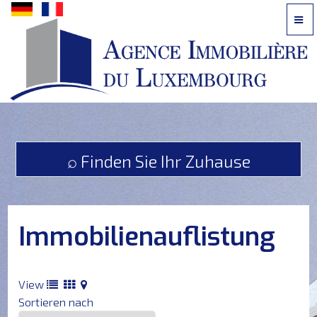
Kontaktieren
Sie
uns
telefonisch:
⌕ Finden Sie Ihr Zuhause
621
242
616
oder
Immobilienauflistung
per
E-
Mail
?
View
Sortieren nach