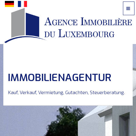
Kontaktieren
Sie
uns
telefonisch:
621
242
IMMOBILIENAGENTUR
616
oder
Kauf, Verkauf, Vermietung, Gutachten, Steuerberatung.
per
E-
Mail
?
HAUPTSEITE